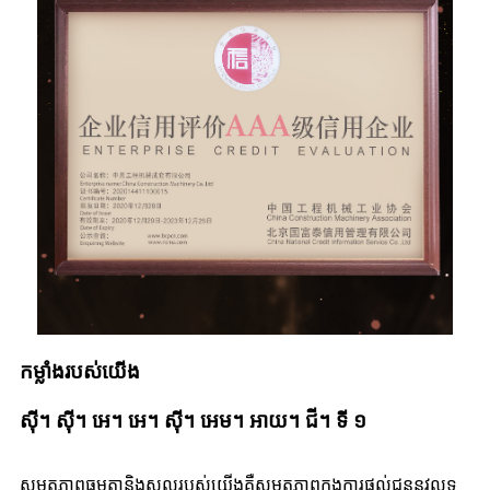
កម្លាំងរបស់យើង
ស៊ី។ ស៊ី។ អេ។ អេ។ ស៊ី។ អេម។ អាយ។ ជី។ ទី ១
សមត្ថភាពធម្មតានិងស្នូលរបស់យើងគឺសមត្ថភាពក្នុងការផ្តល់ជូននូវលទ្ធ