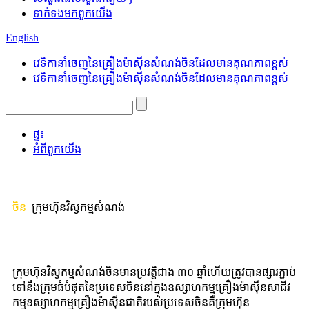
ទាក់ទង​មក​ពួក​យើង
English
វេទិកានាំចេញនៃគ្រឿងម៉ាស៊ីនសំណង់ចិនដែលមានគុណភាពខ្ពស់
វេទិកានាំចេញនៃគ្រឿងម៉ាស៊ីនសំណង់ចិនដែលមានគុណភាពខ្ពស់
ផ្ទះ
អំពី​ពួក​យើង
ចិន
ក្រុមហ៊ុនវិស្វកម្មសំណង់
ក្រុមហ៊ុនវិស្វកម្មសំណង់ចិនមានប្រវត្តិជាង ៣០ ឆ្នាំហើយត្រូវបានផ្សារភ្ជាប់
ទៅនឹងក្រុមធំបំផុតនៃប្រទេសចិននៅក្នុងឧស្សាហកម្មគ្រឿងម៉ាស៊ីនសាជីវ
កម្មឧស្សាហកម្មគ្រឿងម៉ាស៊ីនជាតិរបស់ប្រទេសចិនគឺក្រុមហ៊ុន