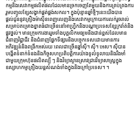
កម្មនិងសេវាកម្មផលិតផលដែលមានច្រកចេញតែមួយនិងការគ្រប់គ្រងការ
រួមបញ្ចូលខ្សែសង្វាក់ផ្គត់ផ្គង់សកល។ ក្នុងប៉ុន្មានឆ្នាំថ្មីៗនេះយើងបាន
ផ្តល់ជូននូវគ្រឿងម៉ាស៊ីនពេញលេញនិងសេវាកម្មក្រោយការលក់រួចរាល់
សម្រាប់គម្រោងខ្នាតធំជាច្រើននៅអាហ្វ្រិកនិងបណ្តាប្រទេសខ្សែក្រវ៉ាត់និង
ផ្លូវថ្នល់។ មានក្រុមការងាររួមទាំងបុគ្គលិកមធ្យមនិងជាន់ខ្ពស់ដែលមាន
ជំនាញវិជ្ជាជីវៈនិងជំនាញផ្នែកទីផ្សារនិងបច្ចេកទេសដោយមានការ
អភិវឌ្ឍន៍និងពង្រីកអស់រយៈពេលជាច្រើនឆ្នាំស៊ី។ ស៊ី។ អេស។ ស៊ីបាន
បង្កើតទំនាក់ទំនងនិងកិច្ចសហប្រតិបត្តិការយ៉ាងទូលំទូលាយនិងរឹងមាំ
ជាមួយក្រុមហ៊ុនផលិតល្បី ៗ និងវិទ្យាស្ថានស្រាវជ្រាវវិទ្យាសាស្ត្រក្នុង
ឧស្សាហកម្មគ្រឿងយន្តសំណង់ទាំងក្នុងនិងក្រៅប្រទេស។ ។
ស៊ី។ ស៊ី។ អេ។ ស៊ីធ្វើតាមគោលការណ៍របស់ខ្លួន៖ ផ្តោតលើអតិថិជនគុណ
ភាពនិងឥណទានការអភិវឌ្ឍជាក់ស្តែងនិងរីកចម្រើនប្រកបដោយភាពច្នៃ
ប្រឌិត។ យើងមានបំណងចង់បង្កើតកិច្ចសហប្រតិបត្តិការក្នុងទម្រង់ផ្សេងៗ
គ្នាជាមួយក្រុមហ៊ុននិងអ្នកផលិតក្នុងស្រុកនិងអន្តរជាតិបន្ថែមទៀតលើ
វិស័យសេដ្ឋកិច្ចបច្ចេកវិទ្យានិងពាណិជ្ជកម្មហើយផ្តល់ជូនមិត្តភក្តិក្នុងស្រុក
និងអន្តរជាតិរបស់យើងនៅគ្រប់មជ្ឈដ្ឋាននូវផលិតផលនិងសេវាកម្មល្អ