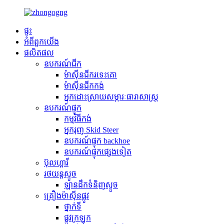
ផ្ទះ
អំពី​ពួក​យើង
ផលិតផល
ឧបករណ៍ជីក
ម៉ាស៊ីនជីករទេះគោ
ម៉ាស៊ីនជីកកង់
អ្នកដោះស្រាយសម្ភារៈធារាសាស្ត្រ
ឧបករណ៍ផ្ទុក
កម្មវិធី​កង់
អ្នករុញ Skid Steer
ឧបករណ៍ផ្ទុក backhoe
ឧបករណ៍ផ្ទុកផ្សេងទៀត
ប៊ុលហ្គារី
រថយន្តស្ទូច
ឡានដឹកទំនិញស្ទូច
គ្រឿងម៉ាស៊ីនផ្លូវ
ថ្នាក់ទី
ផ្លូវក្រឡុក