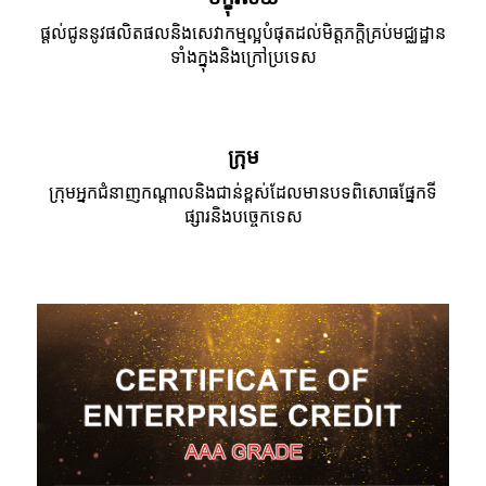
ផ្តល់ជូននូវផលិតផលនិងសេវាកម្មល្អបំផុតដល់មិត្តភក្តិគ្រប់មជ្ឈដ្ឋាន
ទាំងក្នុងនិងក្រៅប្រទេស
ក្រុម
ក្រុមអ្នកជំនាញកណ្តាលនិងជាន់ខ្ពស់ដែលមានបទពិសោធផ្នែកទី
ផ្សារនិងបច្ចេកទេស