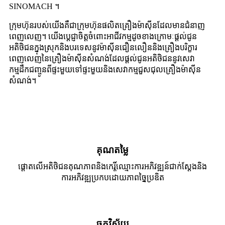
SINOMACH ។
ក្រុមហ៊ុនរបស់យើងគឺជាក្រុមហ៊ុនផលិតគ្រឿងម៉ាស៊ីនដែលមានជំនាញ
ពេញលេញ។ យើងប្តេជ្ញាចិត្តចំពោះអាជីវកម្មដូចខាងក្រោមៈផ្តល់ជូន
អតិថិជនក្នុងស្រុកនិងបរទេសនូវម៉ាស៊ីនជឿនលឿននិងគ្រឿងបរិក្ខារ
ពេញលេញនៃគ្រឿងម៉ាស៊ីនសំណង់ដែលផ្តល់ជូនអតិថិជននូវសេវា
កម្មដឹកជញ្ចូនពីផ្ទះមួយទៅផ្ទះមួយនិងសេវាកម្មជួសជុលគ្រឿងម៉ាស៊ីន
សំណង់។
គុណតម្លៃ
ផ្តោតលើអតិថិជនគុណភាពនិងកេរ្តិ៍ឈ្មោះការអភិវឌ្ឍន៍ជាក់ស្តែងនិង
ការអភិវឌ្ឍប្រកបដោយភាពច្នៃប្រឌិត
ចក្ខុវិស័យ