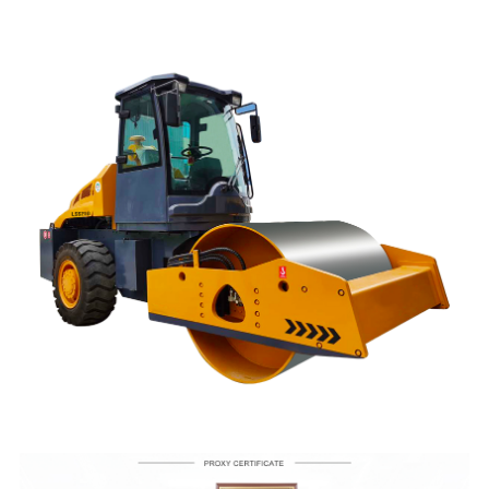
បំផុត។