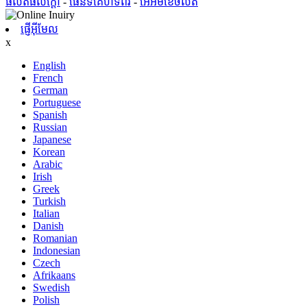
ផលិតផលក្តៅ
-
ផែនទីគេហទំព័រ
-
អេអឹមខេចល័ត
ផ្ញើអ៊ីមែល
x
English
French
German
Portuguese
Spanish
Russian
Japanese
Korean
Arabic
Irish
Greek
Turkish
Italian
Danish
Romanian
Indonesian
Czech
Afrikaans
Swedish
Polish