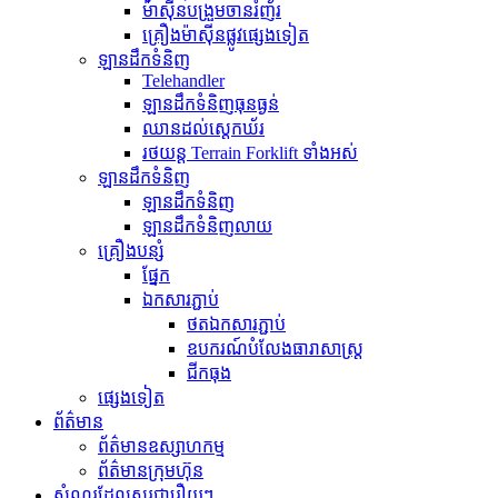
ម៉ាស៊ីនបង្រួមចានរំញ័រ
គ្រឿងម៉ាស៊ីនផ្លូវផ្សេងទៀត
ឡានដឹកទំនិញ
Telehandler
ឡានដឹកទំនិញធុនធ្ងន់
ឈានដល់ស្តេកឃ័រ
រថយន្ត Terrain Forklift ទាំងអស់
ឡានដឹកទំនិញ
ឡានដឹកទំនិញ
ឡានដឹកទំនិញលាយ
គ្រឿងបន្សំ
ផ្នែក
ឯកសារភ្ជាប់
ថតឯកសារភ្ជាប់
ឧបករណ៍បំលែងធារាសាស្ត្រ
ជីកធុង
ផ្សេងទៀត
ព័ត៌មាន
ព័ត៌មានឧស្សាហកម្ម
ព័ត៌មានក្រុមហ៊ុន
សំណួរដែលសួរជារឿយៗ