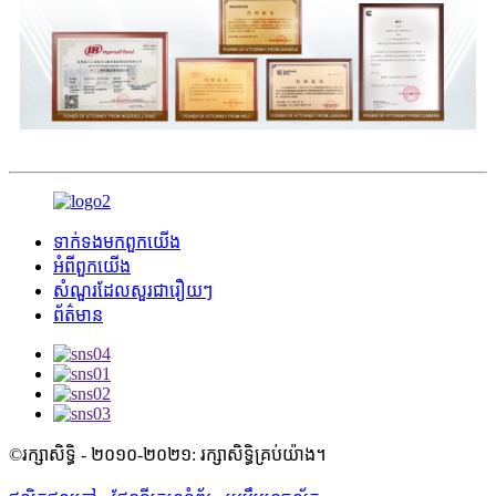
ទាក់ទង​មក​ពួក​យើង
អំពី​ពួក​យើង
សំណួរដែលសួរជារឿយៗ
ព័ត៌មាន
©រក្សាសិទ្ធិ - ២០១០-២០២១: រក្សាសិទ្ធិគ្រប់យ៉ាង។