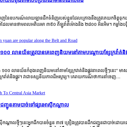
លាយបេតុងតាមបែបប្រពៃណីមានពណ៌បៃតង
លេញនៃឧបករណ៍លាយឡានដឹកទំនិញរបស់ខ្លួនដែលគ្រោងនឹងត្រូវគេយកចិត្តទុកដ
យ៍ដែលមានថាមពលអតិបរមា ៣៥០ គីឡូវ៉ាត់ម៉ោងនិង ២៨០០ អិនអិម។ កម្លាំងបង្វិលជ
០០ លានយ័នត្រូវបានគេពេញនិយមនៅតាមបណ្តោយខ្សែក្រវ៉ាត់និងផ
 ១០០ លានយ័នកំពុងពេញនិយមនៅតាមខ្សែក្រវាត់និងផ្លូវនាពេលថ្មីៗនេះ“ មា
វ៉ាត់និងផ្លូវ។ វាជាទស្សនីយភាពដ៏អស្ចារ្យ។ គេរាយការណ៍ថាការនាំចេញ…
ឹកជញ្ជូនតាមបាច់ទៅផ្សារអាស៊ីកណ្តាល
មអាស៊ីកណ្តាលថ្មីៗនេះអ្នកជីកបានចំនួន ៣៧ គ្រឿងត្រូវបានដឹកជញ្ជូនជាបា