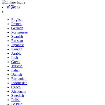
ផ្ញើអ៊ីមែល
x
English
French
German
Portuguese
Spanish
Russian
Japanese
Korean
Arabic
Irish
Greek
Turkish
Italian
Danish
Romanian
Indonesian
Czech
Afrikaans
Swedish
Polish
Basque