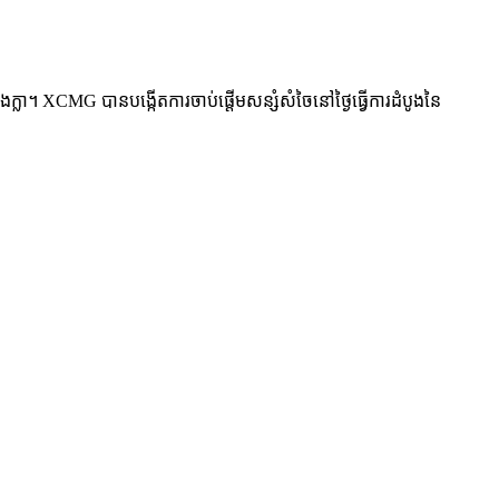
ងក្លា។ XCMG បានបង្កើតការចាប់ផ្តើមសន្សំសំចៃនៅថ្ងៃធ្វើការដំបូងនៃ