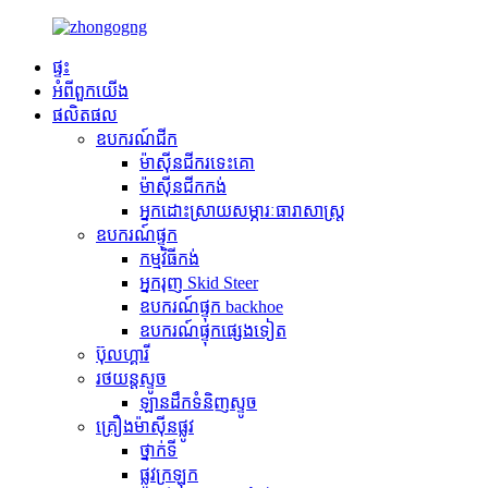
ផ្ទះ
អំពី​ពួក​យើង
ផលិតផល
ឧបករណ៍ជីក
ម៉ាស៊ីនជីករទេះគោ
ម៉ាស៊ីនជីកកង់
អ្នកដោះស្រាយសម្ភារៈធារាសាស្ត្រ
ឧបករណ៍ផ្ទុក
កម្មវិធី​កង់
អ្នករុញ Skid Steer
ឧបករណ៍ផ្ទុក backhoe
ឧបករណ៍ផ្ទុកផ្សេងទៀត
ប៊ុលហ្គារី
រថយន្តស្ទូច
ឡានដឹកទំនិញស្ទូច
គ្រឿងម៉ាស៊ីនផ្លូវ
ថ្នាក់ទី
ផ្លូវក្រឡុក