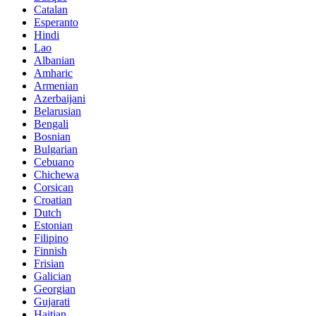
Catalan
Esperanto
Hindi
Lao
Albanian
Amharic
Armenian
Azerbaijani
Belarusian
Bengali
Bosnian
Bulgarian
Cebuano
Chichewa
Corsican
Croatian
Dutch
Estonian
Filipino
Finnish
Frisian
Galician
Georgian
Gujarati
Haitian