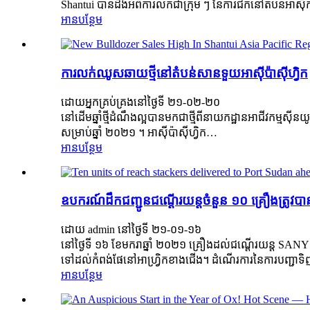
Shantui បានដឹងអំពីការលក់ជាក្រុម ៗ នៃការជីកនៅតំបន់អាស៊ីកណ
អាន​បន្ថែម
ការលក់ឈូសឆាយថ្មីនៅតំបន់សានទួយអាស៊ីប៉ាស៊ីហ្វិក
ដោយអ្នកគ្រប់គ្រងនៅថ្ងៃទី ២១-០២-២០
នៅដើមឆ្នាំថ្មីដំណឹងល្អបានមកជាថ្មីពីនាយកដ្ឋានអាជីវកម្ម
សម្រាប់ឆ្នាំ ២០២១ ។ អាស៊ីប៉ាស៊ីហ្វិក…
អាន​បន្ថែម
ឧបករណ៍ដឹកជញ្ជូនជណ្តើរយន្តចំនួន ១០ គ្រឿងត្រូវបា
ដោយ admin នៅថ្ងៃទី ២១-០១-១៦
នៅថ្ងៃទី ១៦ ខែមករាឆ្នាំ ២០២១ គ្រឿងដល់ជណ្តើរយន្ត SANY 
ទៅដល់កំពង់ផែនៅអាហ្វ្រិកខាងជើង។ ដំណើរការនៃការបញ្ជាទិញ
អាន​បន្ថែម