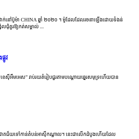
ាក់នៅប៊ូម៉ា CHINA ឆ្នាំ ២០២០ ។ ម៉ូដែលដែលរចនាឡើងដោយទំងន់
ុំគួរឱ្យកត់សម្គាល់ ...
្លូវ
សខេស៊ីអឹមអេស” រាប់រយតំរៀបជួរតាមបណ្តោយឆ្នេរសមុទ្រហើយបាន
ច់ដោយជោគជ័យទៅកាន់តំបន់អាស៊ីកណ្តាល។ នេះជាលើកដំបូងហើយដែល