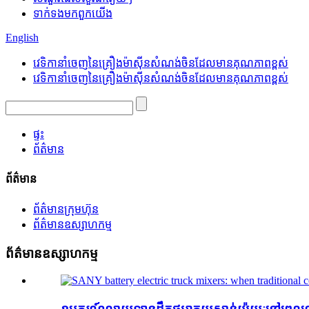
ទាក់ទង​មក​ពួក​យើង
English
វេទិកានាំចេញនៃគ្រឿងម៉ាស៊ីនសំណង់ចិនដែលមានគុណភាពខ្ពស់
វេទិកានាំចេញនៃគ្រឿងម៉ាស៊ីនសំណង់ចិនដែលមានគុណភាពខ្ពស់
ផ្ទះ
ព័ត៌មាន
ព័ត៌មាន
ព័ត៌មានក្រុមហ៊ុន
ព័ត៌មានឧស្សាហកម្ម
ព័ត៌មានឧស្សាហកម្ម