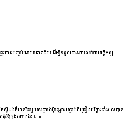
ងត្រូវបានបញ្ចប់ដោយជោគជ័យដើម្បីទទួលបានការលក់ចាប់ផ្តើមល្អ
ង់គឺមានតែមួយសប្តាហ៍ប៉ុណ្ណោះបន្ទាប់ពីគ្រឿងបរិក្ខារទាំងនេះបាន
ឱ្យចុងបញ្ចប់នៃ Janua ...