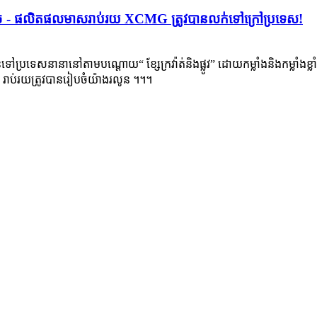
ក្តៅសាច់ - ផលិតផលមាសរាប់រយ XCMG ត្រូវបានលក់ទៅក្រៅប្រទេស!
ប្រទេសនានានៅតាមបណ្តោយ“ ខ្សែក្រវ៉ាត់និងផ្លូវ” ដោយកម្លាំងនិងកម្លាំងខ្លាំ
XCMG រាប់រយត្រូវបានរៀបចំយ៉ាងរលូន ។។។