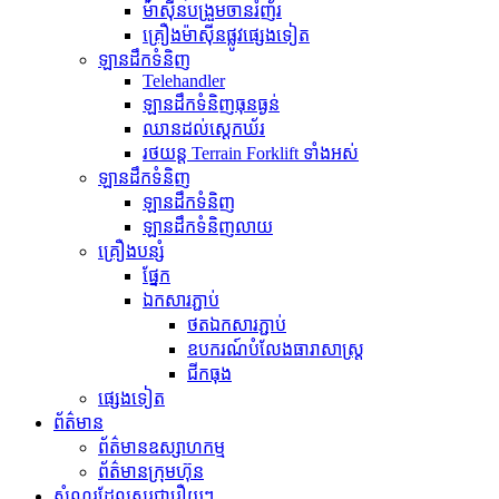
ម៉ាស៊ីនបង្រួមចានរំញ័រ
គ្រឿងម៉ាស៊ីនផ្លូវផ្សេងទៀត
ឡានដឹកទំនិញ
Telehandler
ឡានដឹកទំនិញធុនធ្ងន់
ឈានដល់ស្តេកឃ័រ
រថយន្ត Terrain Forklift ទាំងអស់
ឡានដឹកទំនិញ
ឡានដឹកទំនិញ
ឡានដឹកទំនិញលាយ
គ្រឿងបន្សំ
ផ្នែក
ឯកសារភ្ជាប់
ថតឯកសារភ្ជាប់
ឧបករណ៍បំលែងធារាសាស្ត្រ
ជីកធុង
ផ្សេងទៀត
ព័ត៌មាន
ព័ត៌មានឧស្សាហកម្ម
ព័ត៌មានក្រុមហ៊ុន
សំណួរដែលសួរជារឿយៗ