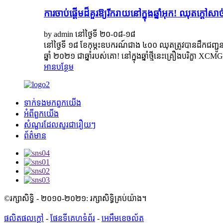
ការចាប់ផ្តើមដ៏គួរឱ្យរីករាយនៅក្នុងឆ្នាំអុក! ឈុត
by admin នៅថ្ងៃទី ២០-០៨-១៨
នៅថ្ងៃទី ១៨ ខែកុម្ភះឧបករណ៍ជាង ៤០០ ឈុតត្រូវបានដឹកជញ្ជូនទៅ
ឆ្នាំ ២០២១ ជាឆ្នាំរបស់គោ! នៅក្នុងឆ្នាំថ្មីនេះគ្រឿងបរិក្ខា 
អាន​បន្ថែម
ទាក់ទង​មក​ពួក​យើង
អំពី​ពួក​យើង
សំណួរដែលសួរជារឿយៗ
ព័ត៌មាន
©រក្សាសិទ្ធិ - ២០១០-២០២១: រក្សាសិទ្ធិគ្រប់យ៉ាង។
ផលិតផលក្តៅ
-
ផែនទីគេហទំព័រ
-
អេអឹមខេចល័ត