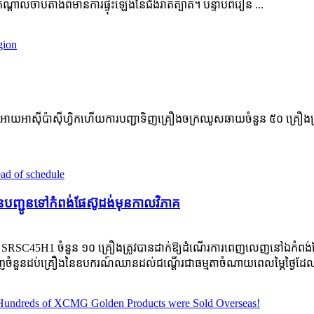
្តាលចាប់តាំងពីមានការផ្ទុះឡើងនៃជំងឺរាតត្បាត។ បន្ទាប់ពីរៀន ...
ស៊ីនយូអាយអាស៊ីប៉ាស៊ីហ្វិកហើយការបញ្ជាទិញគ្រឿងចក្រឈូសឆាយចំនួន ៥០ គ្រឿ
នបញ្ជូនទៅកំពង់ផែស៊ូដង់មុនកាលវិភាគ
SRSC45H1 ចំនួន ១០ គ្រឿងត្រូវបានដាក់ឱ្យដំណើរការពេញលេញនៅឯកំពង់ផែស៊ូដ
ចំនួនដប់គ្រឿងនៃឧបករណ៍ឈានដល់ជណ្តើរជាធម្មតាចំណាយពេលម្ភៃថ្ងៃដែលធ្វើ