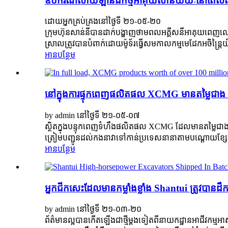
ឧបករណ៍លាយឡានដឹកថ្មអាគុយសាន់យ៉យៈនៅពេល
ដោយអ្នកគ្រប់គ្រងនៅថ្ងៃទី ២១-០៥-២០
ក្រុមហ៊ុនសាន់នីបានដាក់បង្ហាញថាមពលអគ្គីសនីអាគុយពេញ
ស្រាលត្រូវបានបំពាក់ដោយម៉ូទ័រធ្វើសមកាលកម្មមេដែកអចិន្រ្តៃ
អាន​បន្ថែម
នៅក្នុងការផ្ទុកពេញផលិតផល XCMG មានតម្លៃជាង ១
by admin នៅថ្ងៃទី ២១-០៥-០៧
ស្ថិតក្នុងបន្ទុកពេញទំហឹងផលិតផល XCMG ដែលមានតម្លៃជាង
ត្រៀមបញ្ជូនដល់កងនាវាទៅកាន់ប្រទេសនានាតាមបណ្តោយខ្សែក្រ
អាន​បន្ថែម
អ្នកជីកសេះដែលមានកម្លាំងខ្លាំង Shantui ត្រូវបានដ
by admin នៅថ្ងៃទី ២១-០៣-២០
ព័ត៌មានល្អបានកើតឡើងជាថ្មីម្តងទៀតពីនាយកដ្ឋានអាជីវកម្