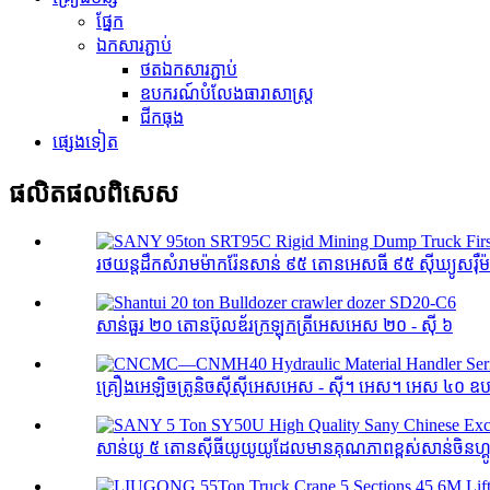
ផ្នែក
ឯកសារភ្ជាប់
ថតឯកសារភ្ជាប់
ឧបករណ៍បំលែងធារាសាស្ត្រ
ជីកធុង
ផ្សេងទៀត
ផលិតផល​ពិសេស
រថយន្តដឹកសំរាមម៉ាករ៉ែនសាន់ ៩៥ តោនអេសធី ៩៥ ស៊ីឃ្យូសរ៉ឺ
សាន់ធួរ ២០ តោនប៊ុលឌ័រក្រឡុកត្រីអេសអេស ២០ - ស៊ី ៦
គ្រឿងអេឡិចត្រូនិចស៊ីស៊ីអេសអេស - ស៊ី។ អេស។ អេស ៤០ ឧប
សាន់យូ ៥ តោនស៊ីធីយូយូយូដែលមានគុណភាពខ្ពស់សាន់ចិនហ្គូតូ