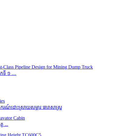
ម៉កទី ១ …
ករណ៍ដោះស្រាយសម្ភារៈធារាសាស្ត្រ
 ...