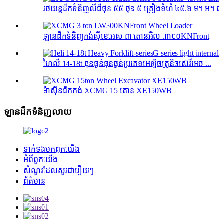
រថយន្ដដឹកទំនិញលីជីថុន ៥៥ ថុន ៥ គ្រឿងទំហំ ៤៥.៦ ម។ អ។ 
ឡានដឹកទំនិញកង់ស៊ីខេអេស ៣ តោនអិល .៣០០KNFront
ហៃលី 14-18t ធុនធ្ងន់ធុនធ្ងន់ប្រភេទអេឡិចត្រូនិចស៊េរីអេច ...
ម៉ាស៊ីនជីកកង់ XCMG 15 តោន XE150WB
ឡានដឹកទំនិញលាយ
ទាក់ទង​មក​ពួក​យើង
អំពី​ពួក​យើង
សំណួរដែលសួរជារឿយៗ
ព័ត៌មាន