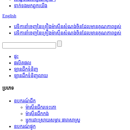
ទាក់ទង​មក​ពួក​យើង
English
វេទិកានាំចេញនៃគ្រឿងម៉ាស៊ីនសំណង់ចិនដែលមានគុណភាពខ្ពស់
វេទិកានាំចេញនៃគ្រឿងម៉ាស៊ីនសំណង់ចិនដែលមានគុណភាពខ្ពស់
ផ្ទះ
ផលិតផល
ឡានដឹកទំនិញ
ឡានដឹកទំនិញលាយ
ប្រភេទ
ឧបករណ៍ជីក
ម៉ាស៊ីនជីករទេះគោ
ម៉ាស៊ីនជីកកង់
អ្នកដោះស្រាយសម្ភារៈធារាសាស្ត្រ
ឧបករណ៍ផ្ទុក