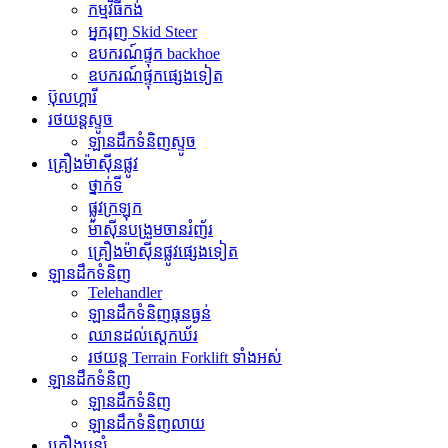
កម្មវិធី​កង់
អ្នករុញ Skid Steer
ឧបករណ៍ផ្ទុក backhoe
ឧបករណ៍ផ្ទុកផ្សេងទៀត
ប៊ុលហ្គារី
រថយន្តស្ទូច
ឡានដឹកទំនិញស្ទូច
គ្រឿងម៉ាស៊ីនផ្លូវ
ថ្នាក់ទី
ផ្លូវក្រឡុក
ម៉ាស៊ីនបង្រួមចានរំញ័រ
គ្រឿងម៉ាស៊ីនផ្លូវផ្សេងទៀត
ឡានដឹកទំនិញ
Telehandler
ឡានដឹកទំនិញធុនធ្ងន់
ឈានដល់ស្តេកឃ័រ
រថយន្ត Terrain Forklift ទាំងអស់
ឡានដឹកទំនិញ
ឡានដឹកទំនិញ
ឡានដឹកទំនិញលាយ
គ្រឿងបន្សំ