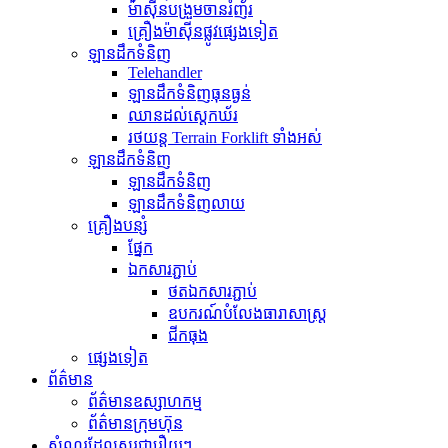
ម៉ាស៊ីនបង្រួមចានរំញ័រ
គ្រឿងម៉ាស៊ីនផ្លូវផ្សេងទៀត
ឡានដឹកទំនិញ
Telehandler
ឡានដឹកទំនិញធុនធ្ងន់
ឈានដល់ស្តេកឃ័រ
រថយន្ត Terrain Forklift ទាំងអស់
ឡានដឹកទំនិញ
ឡានដឹកទំនិញ
ឡានដឹកទំនិញលាយ
គ្រឿងបន្សំ
ផ្នែក
ឯកសារភ្ជាប់
ថតឯកសារភ្ជាប់
ឧបករណ៍បំលែងធារាសាស្ត្រ
ជីកធុង
ផ្សេងទៀត
ព័ត៌មាន
ព័ត៌មានឧស្សាហកម្ម
ព័ត៌មានក្រុមហ៊ុន
សំណួរដែលសួរជារឿយៗ