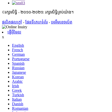
©រក្សាសិទ្ធិ - ២០១០-២០២១: រក្សាសិទ្ធិគ្រប់យ៉ាង។
ផលិតផលក្តៅ
-
ផែនទីគេហទំព័រ
-
អេអឹមខេចល័ត
ផ្ញើអ៊ីមែល
x
English
French
German
Portuguese
Spanish
Russian
Japanese
Korean
Arabic
Irish
Greek
Turkish
Italian
Danish
Romanian