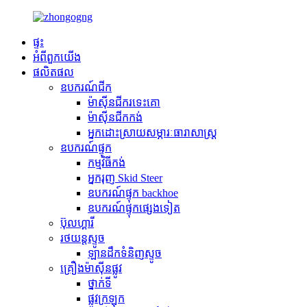
ផ្ទះ
អំពី​ពួក​យើង
ផលិតផល
ឧបករណ៍ជីក
ម៉ាស៊ីនជីករទេះគោ
ម៉ាស៊ីនជីកកង់
អ្នកដោះស្រាយសម្ភារៈធារាសាស្ត្រ
ឧបករណ៍ផ្ទុក
កម្មវិធី​កង់
អ្នករុញ Skid Steer
ឧបករណ៍ផ្ទុក backhoe
ឧបករណ៍ផ្ទុកផ្សេងទៀត
ប៊ុលហ្គារី
រថយន្តស្ទូច
ឡានដឹកទំនិញស្ទូច
គ្រឿងម៉ាស៊ីនផ្លូវ
ថ្នាក់ទី
ផ្លូវក្រឡុក