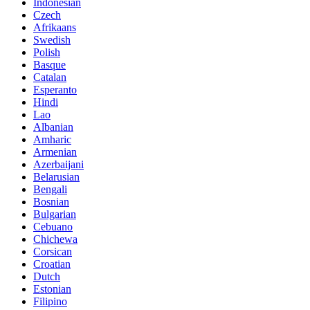
Indonesian
Czech
Afrikaans
Swedish
Polish
Basque
Catalan
Esperanto
Hindi
Lao
Albanian
Amharic
Armenian
Azerbaijani
Belarusian
Bengali
Bosnian
Bulgarian
Cebuano
Chichewa
Corsican
Croatian
Dutch
Estonian
Filipino