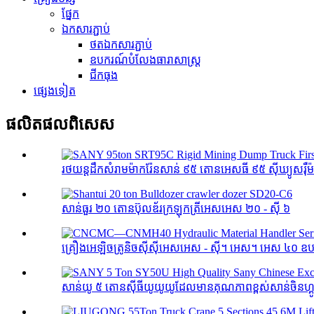
ផ្នែក
ឯកសារភ្ជាប់
ថតឯកសារភ្ជាប់
ឧបករណ៍បំលែងធារាសាស្ត្រ
ជីកធុង
ផ្សេងទៀត
ផលិតផល​ពិសេស
រថយន្តដឹកសំរាមម៉ាករ៉ែនសាន់ ៩៥ តោនអេសធី ៩៥ ស៊ីឃ្យូសរ៉ឺ
សាន់ធួរ ២០ តោនប៊ុលឌ័រក្រឡុកត្រីអេសអេស ២០ - ស៊ី ៦
គ្រឿងអេឡិចត្រូនិចស៊ីស៊ីអេសអេស - ស៊ី។ អេស។ អេស ៤០ ឧប
សាន់យូ ៥ តោនស៊ីធីយូយូយូដែលមានគុណភាពខ្ពស់សាន់ចិនហ្គូតូ