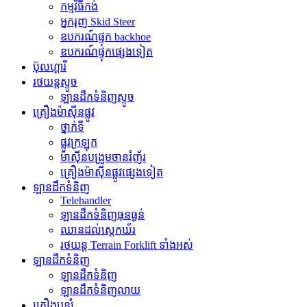
កម្មវិធី​កង់
អ្នករុញ Skid Steer
ឧបករណ៍ផ្ទុក backhoe
ឧបករណ៍ផ្ទុកផ្សេងទៀត
ប៊ុលហ្គារី
រថយន្តស្ទូច
ឡានដឹកទំនិញស្ទូច
គ្រឿងម៉ាស៊ីនផ្លូវ
ថ្នាក់ទី
ផ្លូវក្រឡុក
ម៉ាស៊ីនបង្រួមចានរំញ័រ
គ្រឿងម៉ាស៊ីនផ្លូវផ្សេងទៀត
ឡានដឹកទំនិញ
Telehandler
ឡានដឹកទំនិញធុនធ្ងន់
ឈានដល់ស្តេកឃ័រ
រថយន្ត Terrain Forklift ទាំងអស់
ឡានដឹកទំនិញ
ឡានដឹកទំនិញ
ឡានដឹកទំនិញលាយ
គ្រឿងបន្សំ