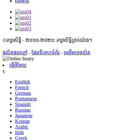
ព័ត៌មាន
©រក្សាសិទ្ធិ - ២០១០-២០២១: រក្សាសិទ្ធិគ្រប់យ៉ាង។
ផលិតផលក្តៅ
-
ផែនទីគេហទំព័រ
-
អេអឹមខេចល័ត
ផ្ញើអ៊ីមែល
x
English
French
German
Portuguese
Spanish
Russian
Japanese
Korean
Arabic
Irish
Greek