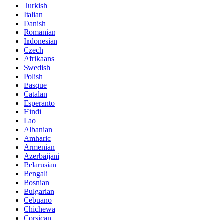
Turkish
Italian
Danish
Romanian
Indonesian
Czech
Afrikaans
Swedish
Polish
Basque
Catalan
Esperanto
Hindi
Lao
Albanian
Amharic
Armenian
Azerbaijani
Belarusian
Bengali
Bosnian
Bulgarian
Cebuano
Chichewa
Corsican