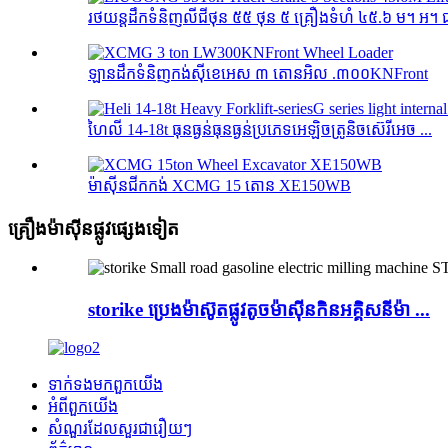
រថយន្ដដឹកទំនិញលីជីថុន ៥៥ ថុន ៥ គ្រឿងទំហំ ៤៥.៦ ម។ អ។ 
ឡានដឹកទំនិញកង់ស៊ីខេអេស ៣ តោនអិល .៣០០KNFront
ហៃលី 14-18t ធុនធ្ងន់ធុនធ្ងន់ប្រភេទអេឡិចត្រូនិចស៊េរីអេច ...
ម៉ាស៊ីនជីកកង់ XCMG 15 តោន XE150WB
គ្រឿងម៉ាស៊ីនផ្លូវផ្សេងទៀត
storike ប្រេងម៉ាស៊ូតផ្លូវតូចម៉ាស៊ីនកិនអគ្គិសនីម៉ា ...
ទាក់ទង​មក​ពួក​យើង
អំពី​ពួក​យើង
សំណួរដែលសួរជារឿយៗ