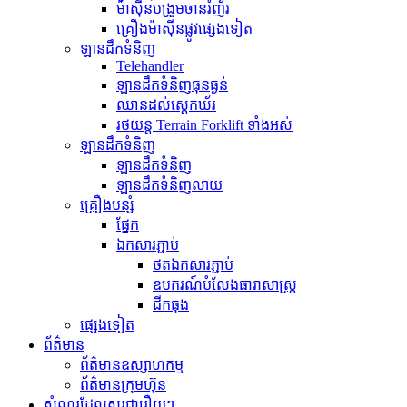
ម៉ាស៊ីនបង្រួមចានរំញ័រ
គ្រឿងម៉ាស៊ីនផ្លូវផ្សេងទៀត
ឡានដឹកទំនិញ
Telehandler
ឡានដឹកទំនិញធុនធ្ងន់
ឈានដល់ស្តេកឃ័រ
រថយន្ត Terrain Forklift ទាំងអស់
ឡានដឹកទំនិញ
ឡានដឹកទំនិញ
ឡានដឹកទំនិញលាយ
គ្រឿងបន្សំ
ផ្នែក
ឯកសារភ្ជាប់
ថតឯកសារភ្ជាប់
ឧបករណ៍បំលែងធារាសាស្ត្រ
ជីកធុង
ផ្សេងទៀត
ព័ត៌មាន
ព័ត៌មានឧស្សាហកម្ម
ព័ត៌មានក្រុមហ៊ុន
សំណួរដែលសួរជារឿយៗ