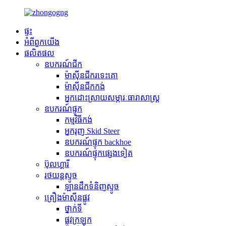
ផ្ទះ
អំពី​ពួក​យើង
ផលិតផល
ឧបករណ៍ជីក
ម៉ាស៊ីនជីករទេះគោ
ម៉ាស៊ីនជីកកង់
អ្នកដោះស្រាយសម្ភារៈធារាសាស្ត្រ
ឧបករណ៍ផ្ទុក
កម្មវិធី​កង់
អ្នករុញ Skid Steer
ឧបករណ៍ផ្ទុក backhoe
ឧបករណ៍ផ្ទុកផ្សេងទៀត
ប៊ុលហ្គារី
រថយន្តស្ទូច
ឡានដឹកទំនិញស្ទូច
គ្រឿងម៉ាស៊ីនផ្លូវ
ថ្នាក់ទី
ផ្លូវក្រឡុក