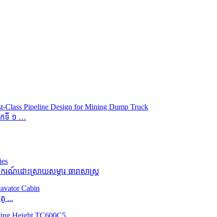
ម៉កទី ១ …
ករណ៍ដោះស្រាយសម្ភារៈធារាសាស្ត្រ
 ...