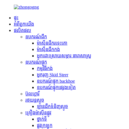
ផ្ទះ
អំពី​ពួក​យើង
ផលិតផល
ឧបករណ៍ជីក
ម៉ាស៊ីនជីករទេះគោ
ម៉ាស៊ីនជីកកង់
អ្នកដោះស្រាយសម្ភារៈធារាសាស្ត្រ
ឧបករណ៍ផ្ទុក
កម្មវិធី​កង់
អ្នករុញ Skid Steer
ឧបករណ៍ផ្ទុក backhoe
ឧបករណ៍ផ្ទុកផ្សេងទៀត
ប៊ុលហ្គារី
រថយន្តស្ទូច
ឡានដឹកទំនិញស្ទូច
គ្រឿងម៉ាស៊ីនផ្លូវ
ថ្នាក់ទី
ផ្លូវក្រឡុក