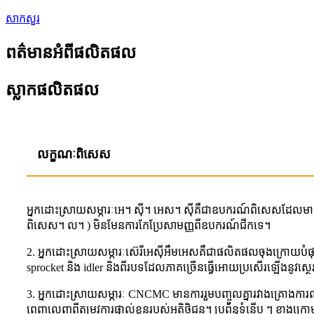
សាកសួរ
ពត៌មានអំពីផលិតផល
ស្លាកផលិតផល
លក្ខណៈពិសេស
អ្នកដោះស្រាយសម្ភារៈអេ។ ស៊ី។ អេស។ ស៊ីគឺជាឧបករណ៍ពិសេសដែលមានប្រសិទ
ពិសេស។ ល។ ) មិនមែនការកែប្រែសាមញ្ញពីឧបករណ៍ជីកទេ។
2. អ្នកដោះស្រាយសម្ភារៈស៊េរីអេស៊ីអឹមអេសគឺជាផលិតផលចុងក្រោយបំផុ
sprocket និង idler និងពីរបទដែលភាគច្រើនធ្វើអោយប្រសើរឡើងនូវស្ថេ
3. អ្នកដោះស្រាយសម្ភារៈ CNCMC មានការរួមបញ្ចូលគ្នារវាងគ្រោងកា
ពេញលេញពីតម្រូវការផ្ទាល់ខ្លួនរបស់អតិថិជន។ ប្រព័ន្ធទំនើប ៗ ខាងក្រោមអ