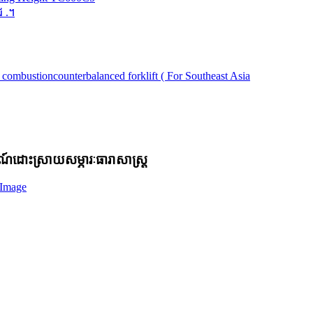
ជ .។
៍ដោះស្រាយសម្ភារៈធារាសាស្ត្រ