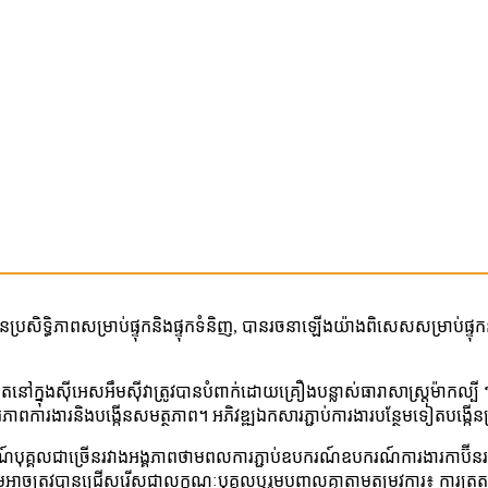
្ធិភាពសម្រាប់ផ្ទុកនិងផ្ទុកទំនិញ, បានរចនាឡើងយ៉ាងពិសេសសម្រាប់ផ្ទុកនិងមិន
តនៅក្នុងស៊ីអេសអឹមស៊ីវាត្រូវបានបំពាក់ដោយគ្រឿងបន្លាស់ធារាសាស្ត្រម៉ាកល
រភាពការងារនិងបង្កើនសមត្ថភាព។ អភិវឌ្ឍឯកសារភ្ជាប់ការងារបន្ថែមទៀតបង្កើន
រណ៍បុគ្គលជាច្រើនរវាងអង្គភាពថាមពលការភ្ជាប់ឧបករណ៍ឧបករណ៍ការងារកាប៊ី
ាចត្រូវបានជ្រើសរើសជាលក្ខណៈបុគ្គលឬរួមបញ្ចូលគ្នាតាមតម្រូវការ៖ ការត្រួតពិនិ