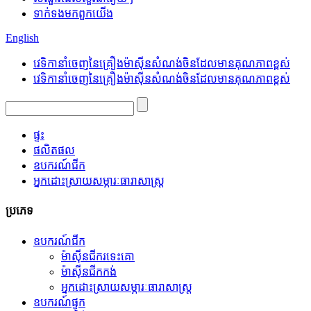
ទាក់ទង​មក​ពួក​យើង
English
វេទិកានាំចេញនៃគ្រឿងម៉ាស៊ីនសំណង់ចិនដែលមានគុណភាពខ្ពស់
វេទិកានាំចេញនៃគ្រឿងម៉ាស៊ីនសំណង់ចិនដែលមានគុណភាពខ្ពស់
ផ្ទះ
ផលិតផល
ឧបករណ៍ជីក
អ្នកដោះស្រាយសម្ភារៈធារាសាស្ត្រ
ប្រភេទ
ឧបករណ៍ជីក
ម៉ាស៊ីនជីករទេះគោ
ម៉ាស៊ីនជីកកង់
អ្នកដោះស្រាយសម្ភារៈធារាសាស្ត្រ
ឧបករណ៍ផ្ទុក