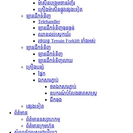
ម៉ាស៊ីនបង្រួមចានរំញ័រ
គ្រឿងម៉ាស៊ីនផ្លូវផ្សេងទៀត
ឡានដឹកទំនិញ
Telehandler
ឡានដឹកទំនិញធុនធ្ងន់
ឈានដល់ស្តេកឃ័រ
រថយន្ត Terrain Forklift ទាំងអស់
ឡានដឹកទំនិញ
ឡានដឹកទំនិញ
ឡានដឹកទំនិញលាយ
គ្រឿងបន្សំ
ផ្នែក
ឯកសារភ្ជាប់
ថតឯកសារភ្ជាប់
ឧបករណ៍បំលែងធារាសាស្ត្រ
ជីកធុង
ផ្សេងទៀត
ព័ត៌មាន
ព័ត៌មានឧស្សាហកម្ម
ព័ត៌មានក្រុមហ៊ុន
សំណួរដែលសួរជារឿយៗ