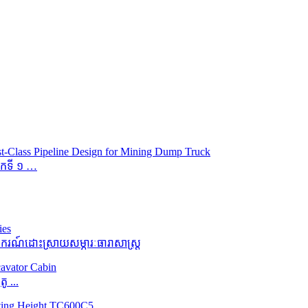
ម៉កទី ១ …
ករណ៍ដោះស្រាយសម្ភារៈធារាសាស្ត្រ
 ...