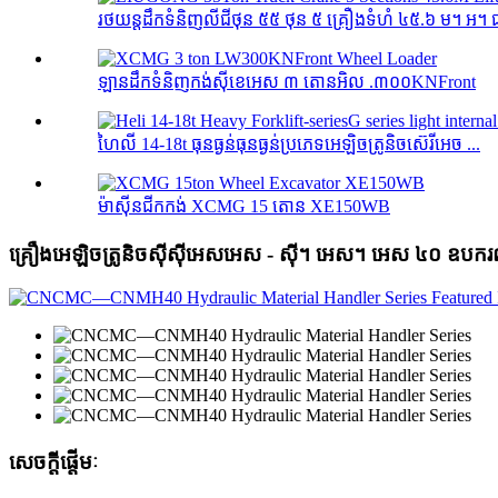
រថយន្ដដឹកទំនិញលីជីថុន ៥៥ ថុន ៥ គ្រឿងទំហំ ៤៥.៦ ម។ អ។ 
ឡានដឹកទំនិញកង់ស៊ីខេអេស ៣ តោនអិល .៣០០KNFront
ហៃលី 14-18t ធុនធ្ងន់ធុនធ្ងន់ប្រភេទអេឡិចត្រូនិចស៊េរីអេច ...
ម៉ាស៊ីនជីកកង់ XCMG 15 តោន XE150WB
គ្រឿងអេឡិចត្រូនិចស៊ីស៊ីអេសអេស - ស៊ី។ អេស។ អេស ៤០ ឧបករណ
សេចក្តីផ្តើមៈ