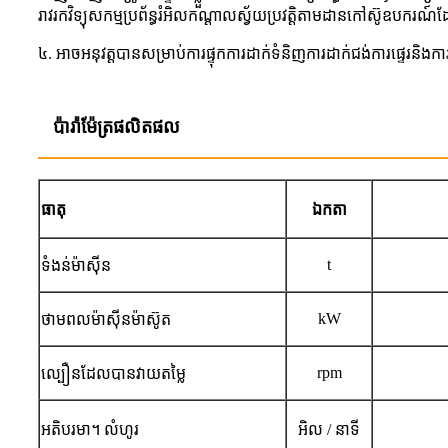
រាវរកវិទ្យុសកម្មប្រព័ន្ធរំអិលកណ្តាលស្វ័យប្រវតិ្តតាមដានកៅស៊ូឧបករ
៤. អាចអនុវត្តបានសម្រាប់ការផ្ទុកការដាក់ទំនិញការដាក់ជង់ការផ្ទេរនិង
ប៉ារ៉ាម៉ែត្រផលិតផល
ធាតុ
ឯកតា
t
ទំងន់ម៉ាស៊ីន
kW
ថាមពលម៉ាស៊ីនម៉ាស៊ូត
rpm
ល្បឿនដែលបានវាយតម្លៃ
អតិបរមា។ លំហូរ
អិល / នាទី