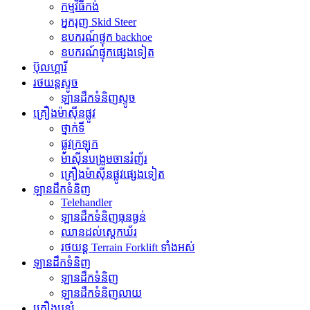
កម្មវិធី​កង់
អ្នករុញ Skid Steer
ឧបករណ៍ផ្ទុក backhoe
ឧបករណ៍ផ្ទុកផ្សេងទៀត
ប៊ុលហ្គារី
រថយន្តស្ទូច
ឡានដឹកទំនិញស្ទូច
គ្រឿងម៉ាស៊ីនផ្លូវ
ថ្នាក់ទី
ផ្លូវក្រឡុក
ម៉ាស៊ីនបង្រួមចានរំញ័រ
គ្រឿងម៉ាស៊ីនផ្លូវផ្សេងទៀត
ឡានដឹកទំនិញ
Telehandler
ឡានដឹកទំនិញធុនធ្ងន់
ឈានដល់ស្តេកឃ័រ
រថយន្ត Terrain Forklift ទាំងអស់
ឡានដឹកទំនិញ
ឡានដឹកទំនិញ
ឡានដឹកទំនិញលាយ
គ្រឿងបន្សំ