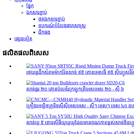
ផ្នែក
ឯកសារភ្ជាប់
ថតឯកសារភ្ជាប់
ឧបករណ៍បំលែងធារាសាស្ត្រ
ជីកធុង
ផ្សេងទៀត
ផលិតផល​ពិសេស
រថយន្តដឹកសំរាមម៉ាករ៉ែនសាន់ ៩៥ តោនអេសធី ៩៥ ស៊ីឃ្យូសរ៉ឺ
សាន់ធួរ ២០ តោនប៊ុលឌ័រក្រឡុកត្រីអេសអេស ២០ - ស៊ី ៦
គ្រឿងអេឡិចត្រូនិចស៊ីស៊ីអេសអេស - ស៊ី។ អេស។ អេស ៤០ ឧប
សាន់យូ ៥ តោនស៊ីធីយូយូយូដែលមានគុណភាពខ្ពស់សាន់ចិនហ្គូតូ