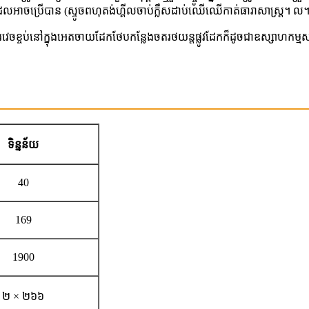
ណ៍ដែលអាចប្រើបាន (ស្ទូចពហុតង់ហ្គីលចាប់ក្លឹសដាប់ឈើឈើកាត់ធារាសាស្ត្រ។ ល។
ការវេចខ្ចប់នៅក្នុងអេតចាយដែកថែបកន្លែងចតរថយន្ដផ្លូវដែកក៏ដូចជាឧស្សាហកម្ម
ទិន្នន័យ
40
169
1900
២ × ២៦៦