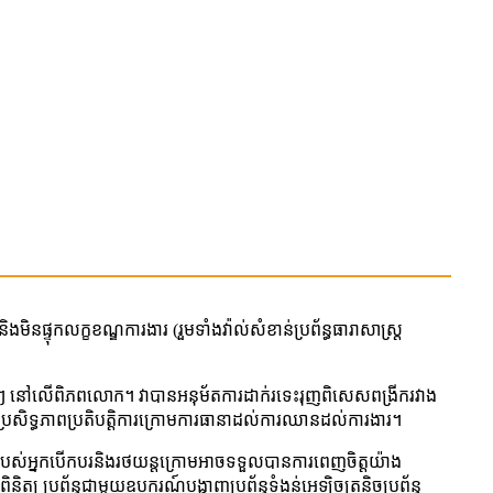
ផ្ទុកលក្ខខណ្ឌការងារ (រួមទាំងវ៉ាល់សំខាន់ប្រព័ន្ធធារាសាស្ត្រ
្បី ៗ នៅលើពិភពលោក។ វាបានអនុម័តការដាក់រទេះរុញពិសេសពង្រីករវាង
ប្រសិទ្ធភាពប្រតិបត្តិការក្រោមការធានាដល់ការឈានដល់ការងារ។
នរបស់អ្នកបើកបរនិងរថយន្តក្រោមអាចទទួលបានការពេញចិត្តយ៉ាង
ត្យ ប្រព័ន្ធជាមួយឧបករណ៍បង្ហាញប្រព័ន្ធទំងន់អេឡិចត្រូនិចប្រព័ន្ធ