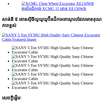
ម៉ាស៊ីនជីកកង់ XCMG 15 តោន XE150WB
សាន់នី ៥ តោនស៊ីធីយូយូយូប៊ីនជីកអេតាណុលដែលមានគុណ
ភាពខ្ពស់
សេចក្តីផ្តើមៈ