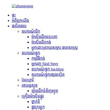
ផ្ទះ
អំពី​ពួក​យើង
ផលិតផល
ឧបករណ៍ជីក
ម៉ាស៊ីនជីករទេះគោ
ម៉ាស៊ីនជីកកង់
អ្នកដោះស្រាយសម្ភារៈធារាសាស្ត្រ
ឧបករណ៍ផ្ទុក
កម្មវិធី​កង់
អ្នករុញ Skid Steer
ឧបករណ៍ផ្ទុក backhoe
ឧបករណ៍ផ្ទុកផ្សេងទៀត
ប៊ុលហ្គារី
រថយន្តស្ទូច
ឡានដឹកទំនិញស្ទូច
គ្រឿងម៉ាស៊ីនផ្លូវ
ថ្នាក់ទី
ផ្លូវក្រឡុក