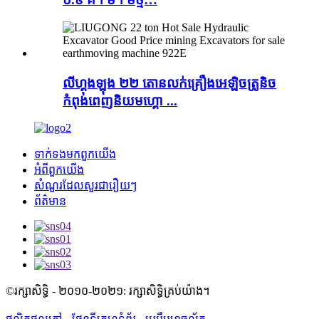
លីហ្គុងឡុង ២២ តោនលក់គ្រឿងអេឡិចត្រូនិច
កំពុងពេញនិយមហ្គោ ...
ទាក់ទង​មក​ពួក​យើង
អំពី​ពួក​យើង
សំណួរដែលសួរជារឿយៗ
ព័ត៌មាន
©រក្សាសិទ្ធិ - ២០១០-២០២១: រក្សាសិទ្ធិគ្រប់យ៉ាង។