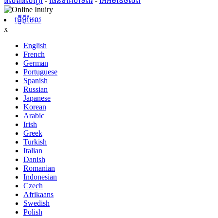
ផលិតផលក្តៅ
-
ផែនទីគេហទំព័រ
-
អេអឹមខេចល័ត
ផ្ញើអ៊ីមែល
x
English
French
German
Portuguese
Spanish
Russian
Japanese
Korean
Arabic
Irish
Greek
Turkish
Italian
Danish
Romanian
Indonesian
Czech
Afrikaans
Swedish
Polish