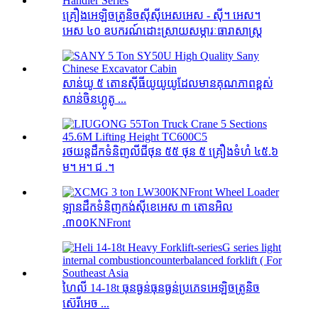
គ្រឿងអេឡិចត្រូនិចស៊ីស៊ីអេសអេស - ស៊ី។ អេស។
អេស ៤០ ឧបករណ៍ដោះស្រាយសម្ភារៈធារាសាស្ត្រ
សាន់យូ ៥ តោនស៊ីធីយូយូយូដែលមានគុណភាពខ្ពស់
សាន់ចិនហ្គូតូ ...
រថយន្ដដឹកទំនិញលីជីថុន ៥៥ ថុន ៥ គ្រឿងទំហំ ៤៥.៦
ម។ អ។ ជ .។
ឡានដឹកទំនិញកង់ស៊ីខេអេស ៣ តោនអិល
.៣០០KNFront
ហៃលី 14-18t ធុនធ្ងន់ធុនធ្ងន់ប្រភេទអេឡិចត្រូនិច
ស៊េរីអេច ...