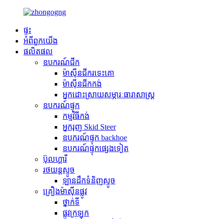
ផ្ទះ
អំពី​ពួក​យើង
ផលិតផល
ឧបករណ៍ជីក
ម៉ាស៊ីនជីករទេះគោ
ម៉ាស៊ីនជីកកង់
អ្នកដោះស្រាយសម្ភារៈធារាសាស្ត្រ
ឧបករណ៍ផ្ទុក
កម្មវិធី​កង់
អ្នករុញ Skid Steer
ឧបករណ៍ផ្ទុក backhoe
ឧបករណ៍ផ្ទុកផ្សេងទៀត
ប៊ុលហ្គារី
រថយន្តស្ទូច
ឡានដឹកទំនិញស្ទូច
គ្រឿងម៉ាស៊ីនផ្លូវ
ថ្នាក់ទី
ផ្លូវក្រឡុក