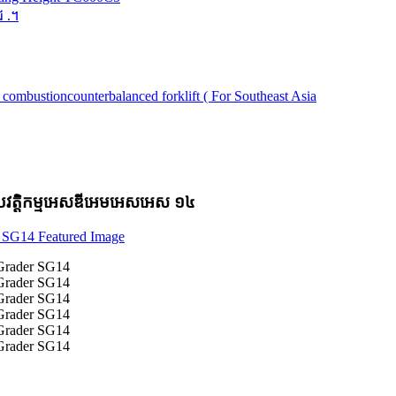
ជ .។
រវត្តិកម្មអេសឌីអេមអេសអេស ១៤