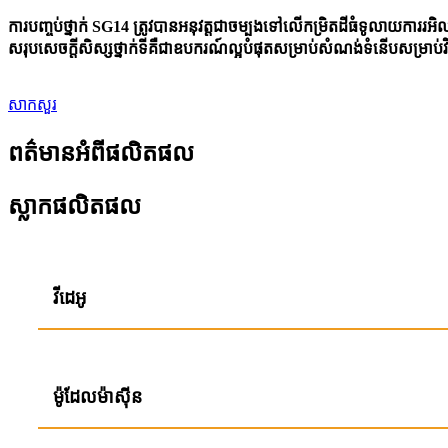
ការបញ្ចប់ថ្នាក់ SG14 ត្រូវបានអនុវត្តជាចម្បងទៅលើកម្រិតដីធំទូលាយក
សរុបសេចក្តីសិស្សថ្នាក់ទីគឺជាឧបករណ៍ល្អបំផុតសម្រាប់សំណង់ទំនើបសម្រាប់វិស្វក
សាកសួរ
ពត៌មានអំពីផលិតផល
ស្លាកផលិតផល
វីដេអូ
ម៉ូដែលម៉ាស៊ីន