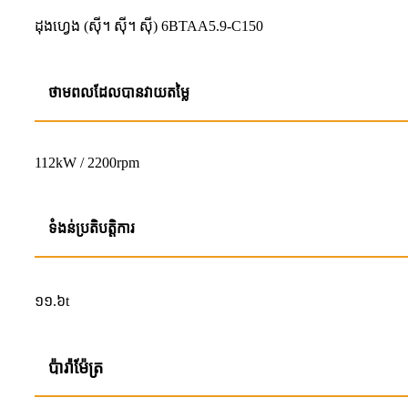
ដុងហ្វេង (ស៊ី។ ស៊ី។ ស៊ី) 6BTAA5.9-C150
ថាមពលដែលបានវាយតម្លៃ
112kW / 2200rpm
ទំងន់ប្រតិបត្តិការ
១១.៦t
ប៉ារ៉ាម៉ែត្រ