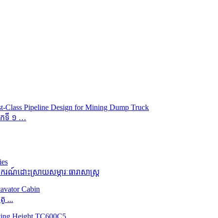
ម៉កទី ១ …
ករណ៍ដោះស្រាយសម្ភារៈធារាសាស្ត្រ
 ...