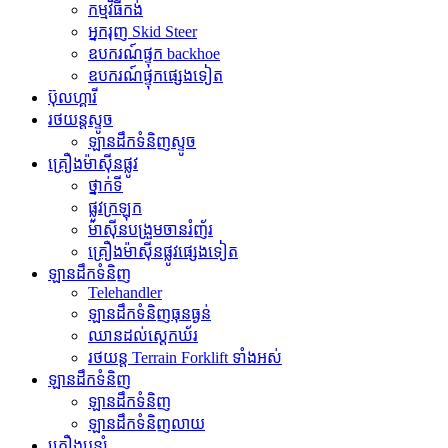
កម្មវិធី​កង់
អ្នករុញ Skid Steer
ឧបករណ៍ផ្ទុក backhoe
ឧបករណ៍ផ្ទុកផ្សេងទៀត
ប៊ុលហ្គារី
រថយន្តស្ទូច
ឡានដឹកទំនិញស្ទូច
គ្រឿងម៉ាស៊ីនផ្លូវ
ថ្នាក់ទី
ផ្លូវក្រឡុក
ម៉ាស៊ីនបង្រួមចានរំញ័រ
គ្រឿងម៉ាស៊ីនផ្លូវផ្សេងទៀត
ឡានដឹកទំនិញ
Telehandler
ឡានដឹកទំនិញធុនធ្ងន់
ឈានដល់ស្តេកឃ័រ
រថយន្ត Terrain Forklift ទាំងអស់
ឡានដឹកទំនិញ
ឡានដឹកទំនិញ
ឡានដឹកទំនិញលាយ
គ្រឿងបន្សំ