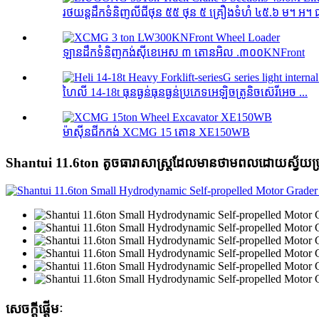
រថយន្ដដឹកទំនិញលីជីថុន ៥៥ ថុន ៥ គ្រឿងទំហំ ៤៥.៦ ម។ អ។ 
ឡានដឹកទំនិញកង់ស៊ីខេអេស ៣ តោនអិល .៣០០KNFront
ហៃលី 14-18t ធុនធ្ងន់ធុនធ្ងន់ប្រភេទអេឡិចត្រូនិចស៊េរីអេច ...
ម៉ាស៊ីនជីកកង់ XCMG 15 តោន XE150WB
Shantui 11.6ton តូចធារាសាស្ត្រដែលមានថាមពលដោយស្វ័យប្
សេចក្តីផ្តើមៈ