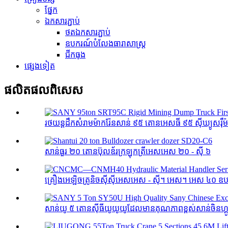
ផ្នែក
ឯកសារភ្ជាប់
ថតឯកសារភ្ជាប់
ឧបករណ៍បំលែងធារាសាស្ត្រ
ជីកធុង
ផ្សេងទៀត
ផលិតផល​ពិសេស
រថយន្តដឹកសំរាមម៉ាករ៉ែនសាន់ ៩៥ តោនអេសធី ៩៥ ស៊ីឃ្យូសរ៉ឺ
សាន់ធួរ ២០ តោនប៊ុលឌ័រក្រឡុកត្រីអេសអេស ២០ - ស៊ី ៦
គ្រឿងអេឡិចត្រូនិចស៊ីស៊ីអេសអេស - ស៊ី។ អេស។ អេស ៤០ ឧប
សាន់យូ ៥ តោនស៊ីធីយូយូយូដែលមានគុណភាពខ្ពស់សាន់ចិនហ្គូតូ