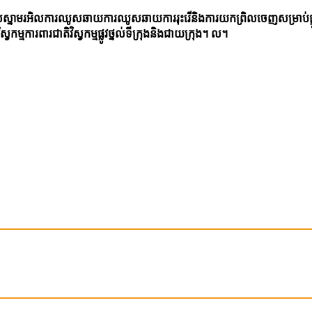
ាររអិលស្នាមរអិលការឈូសឆាយការឈូសឆាយការរុះរើនិងការយកព្រិលចេញសម្រាប់
ម្មការពារជាតិវិស្វកម្មផ្លូវថ្នល់ទីក្រុងនិងជាយក្រុង។ ល។