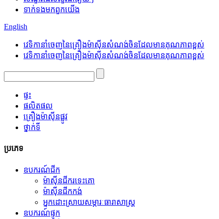
ទាក់ទង​មក​ពួក​យើង
English
វេទិកានាំចេញនៃគ្រឿងម៉ាស៊ីនសំណង់ចិនដែលមានគុណភាពខ្ពស់
វេទិកានាំចេញនៃគ្រឿងម៉ាស៊ីនសំណង់ចិនដែលមានគុណភាពខ្ពស់
ផ្ទះ
ផលិតផល
គ្រឿងម៉ាស៊ីនផ្លូវ
ថ្នាក់ទី
ប្រភេទ
ឧបករណ៍ជីក
ម៉ាស៊ីនជីករទេះគោ
ម៉ាស៊ីនជីកកង់
អ្នកដោះស្រាយសម្ភារៈធារាសាស្ត្រ
ឧបករណ៍ផ្ទុក