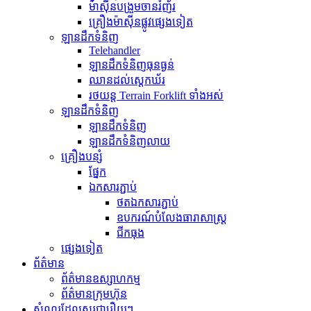
ម៉ាស៊ីនបង្រួមចានរំញ័រ
គ្រឿងម៉ាស៊ីនផ្លូវផ្សេងទៀត
ឡានដឹកទំនិញ
Telehandler
ឡានដឹកទំនិញធុនធ្ងន់
ឈានដល់ស្តេកឃ័រ
រថយន្ត Terrain Forklift ទាំងអស់
ឡានដឹកទំនិញ
ឡានដឹកទំនិញ
ឡានដឹកទំនិញលាយ
គ្រឿងបន្សំ
ផ្នែក
ឯកសារភ្ជាប់
ថតឯកសារភ្ជាប់
ឧបករណ៍បំលែងធារាសាស្ត្រ
ជីកធុង
ផ្សេងទៀត
ព័ត៌មាន
ព័ត៌មានឧស្សាហកម្ម
ព័ត៌មានក្រុមហ៊ុន
សំណួរដែលសួរជារឿយៗ