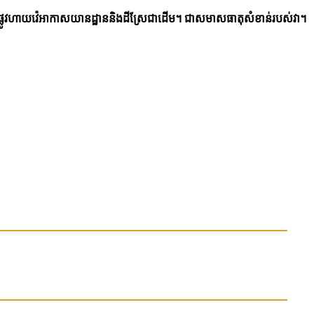
ផ្លូវហាយវ៉េអាកាសយានដ្ឋាននិងដីស្រែជាដើម។ ជាសមាសធាតុសំខាន់របស់វា។