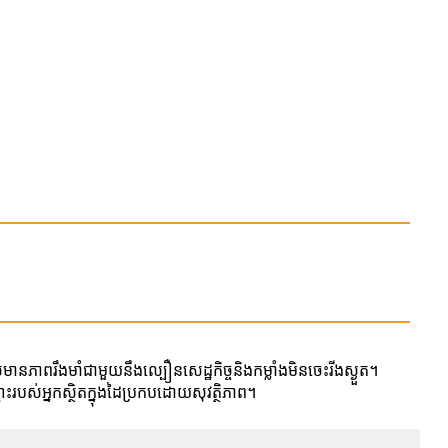
មានភាពរឹងមាំជាមួយនឹងល្បឿនសេដ្ឋកិច្ចនិងកម្លាំងមិនចេះរីងស្ងួត។
ះរបស់អ្នកស្ថិតក្នុងដៃប្រកបដោយសុវត្ថិភាព។