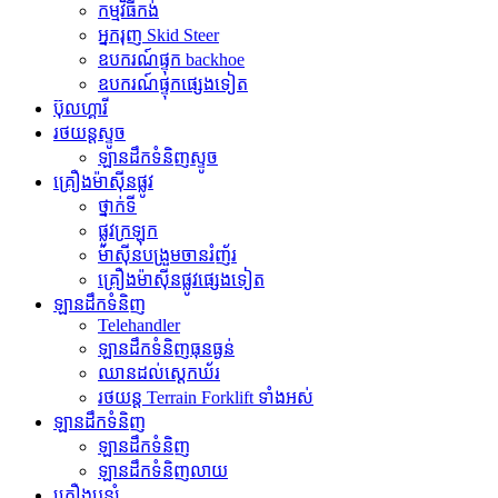
កម្មវិធី​កង់
អ្នករុញ Skid Steer
ឧបករណ៍ផ្ទុក backhoe
ឧបករណ៍ផ្ទុកផ្សេងទៀត
ប៊ុលហ្គារី
រថយន្តស្ទូច
ឡានដឹកទំនិញស្ទូច
គ្រឿងម៉ាស៊ីនផ្លូវ
ថ្នាក់ទី
ផ្លូវក្រឡុក
ម៉ាស៊ីនបង្រួមចានរំញ័រ
គ្រឿងម៉ាស៊ីនផ្លូវផ្សេងទៀត
ឡានដឹកទំនិញ
Telehandler
ឡានដឹកទំនិញធុនធ្ងន់
ឈានដល់ស្តេកឃ័រ
រថយន្ត Terrain Forklift ទាំងអស់
ឡានដឹកទំនិញ
ឡានដឹកទំនិញ
ឡានដឹកទំនិញលាយ
គ្រឿងបន្សំ