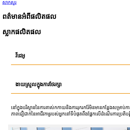
សាកសួរ
ពត៌មានអំពីផលិតផល
ស្លាកផលិតផល
វីដេអូ
ងាយស្រួលក្នុងការថែរក្សា
នៅក្នុងបរិស្ថាននៃការគាស់កកាយនិងការរុករករ៉ែមិនមានកន្លែងសម្រាប់ការ
ភាពជឿជាក់នៃអាជីវកម្មរបស់អ្នកនៅទីបំផុតពឹងផ្អែកលើដំណើរការប្រតិបត្ត