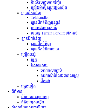
ម៉ាស៊ីនបង្រួមចានរំញ័រ
គ្រឿងម៉ាស៊ីនផ្លូវផ្សេងទៀត
ឡានដឹកទំនិញ
Telehandler
ឡានដឹកទំនិញធុនធ្ងន់
ឈានដល់ស្តេកឃ័រ
រថយន្ត Terrain Forklift ទាំងអស់
ឡានដឹកទំនិញ
ឡានដឹកទំនិញ
ឡានដឹកទំនិញលាយ
គ្រឿងបន្សំ
ផ្នែក
ឯកសារភ្ជាប់
ថតឯកសារភ្ជាប់
ឧបករណ៍បំលែងធារាសាស្ត្រ
ជីកធុង
ផ្សេងទៀត
ព័ត៌មាន
ព័ត៌មានឧស្សាហកម្ម
ព័ត៌មានក្រុមហ៊ុន
សំណួរដែលសួរជារឿយៗ