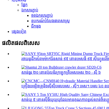
ផ្នែក
ឯកសារភ្ជាប់
ថតឯកសារភ្ជាប់
ឧបករណ៍បំលែងធារាសាស្ត្រ
ជីកធុង
ផ្សេងទៀត
ផលិតផល​ពិសេស
រថយន្តដឹកសំរាមម៉ាករ៉ែនសាន់ ៩៥ តោនអេសធី ៩៥ ស៊ីឃ្យូសរ៉ឺ
សាន់ធួរ ២០ តោនប៊ុលឌ័រក្រឡុកត្រីអេសអេស ២០ - ស៊ី ៦
គ្រឿងអេឡិចត្រូនិចស៊ីស៊ីអេសអេស - ស៊ី។ អេស។ អេស ៤០ ឧប
សាន់យូ ៥ តោនស៊ីធីយូយូយូដែលមានគុណភាពខ្ពស់សាន់ចិនហ្គូតូ