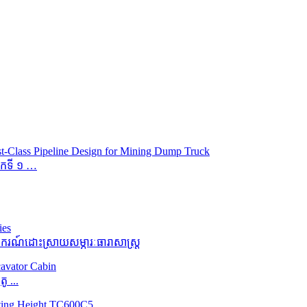
ម៉កទី ១ …
ករណ៍ដោះស្រាយសម្ភារៈធារាសាស្ត្រ
 ...