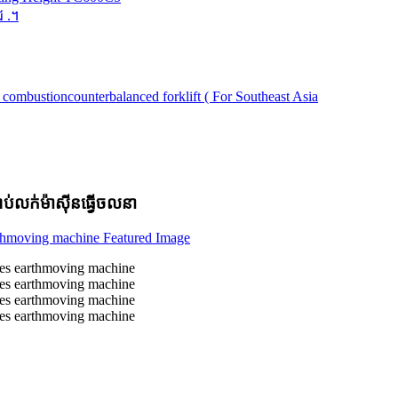
ជ .។
ាប់លក់ម៉ាស៊ីនធ្វើចលនា