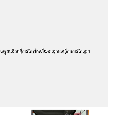
យខ្លួនយើងពន្លឺកាន់តែខ្លាំងហើយអាយុកាលធ្វើការកាន់តែយូរ។