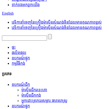
ទាក់ទង​មក​ពួក​យើង
English
វេទិកានាំចេញនៃគ្រឿងម៉ាស៊ីនសំណង់ចិនដែលមានគុណភាពខ្ពស់
វេទិកានាំចេញនៃគ្រឿងម៉ាស៊ីនសំណង់ចិនដែលមានគុណភាពខ្ពស់
ផ្ទះ
ផលិតផល
ឧបករណ៍ផ្ទុក
កម្មវិធី​កង់
ប្រភេទ
ឧបករណ៍ជីក
ម៉ាស៊ីនជីករទេះគោ
ម៉ាស៊ីនជីកកង់
អ្នកដោះស្រាយសម្ភារៈធារាសាស្ត្រ
ឧបករណ៍ផ្ទុក