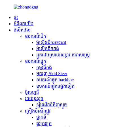
ផ្ទះ
អំពី​ពួក​យើង
ផលិតផល
ឧបករណ៍ជីក
ម៉ាស៊ីនជីករទេះគោ
ម៉ាស៊ីនជីកកង់
អ្នកដោះស្រាយសម្ភារៈធារាសាស្ត្រ
ឧបករណ៍ផ្ទុក
កម្មវិធី​កង់
អ្នករុញ Skid Steer
ឧបករណ៍ផ្ទុក backhoe
ឧបករណ៍ផ្ទុកផ្សេងទៀត
ប៊ុលហ្គារី
រថយន្តស្ទូច
ឡានដឹកទំនិញស្ទូច
គ្រឿងម៉ាស៊ីនផ្លូវ
ថ្នាក់ទី
ផ្លូវក្រឡុក