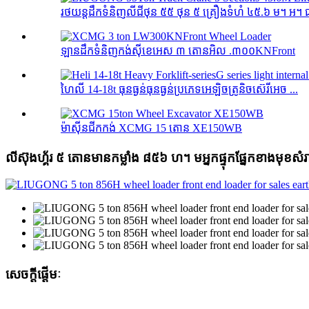
រថយន្ដដឹកទំនិញលីជីថុន ៥៥ ថុន ៥ គ្រឿងទំហំ ៤៥.៦ ម។ អ។ 
ឡានដឹកទំនិញកង់ស៊ីខេអេស ៣ តោនអិល .៣០០KNFront
ហៃលី 14-18t ធុនធ្ងន់ធុនធ្ងន់ប្រភេទអេឡិចត្រូនិចស៊េរីអេច ...
ម៉ាស៊ីនជីកកង់ XCMG 15 តោន XE150WB
លីស៊ុងហ្គ័រ ៥ តោនមានកម្លាំង ៨៥៦ ហ។ មអ្នកផ្ទុកផ្នែកខាងមុខសំរ
សេចក្តីផ្តើមៈ