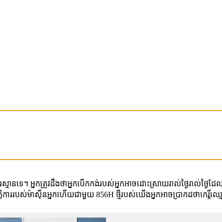
ស្មានទេ។ អ្នកត្រូវដឹងថាអ្នកបើកកង់របស់អ្នកអាចដោះស្រាយរាល់ថ្ងៃរាល់ថ្ងៃដែល
ិការរបស់ម៉ាស៊ីនអ្នកហើយជាមួយ 856H ថ្មីរបស់យើងអ្នកអាចប្រាកដថាកេរ្តិ៍ឈ្មោ