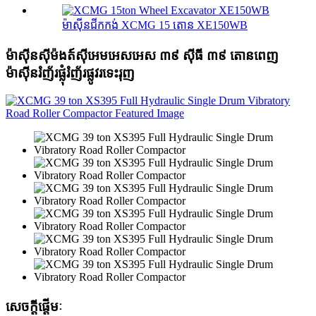
ម៉ាស៊ីនជីកកង់ XCMG 15 តោន XE150WB
ម៉ាស៊ីនស៊ីម៉ងត៍ស៊ីអេមអេសអេស ៣៩ ស៊ីធី ៣៩ តោនពេញ
ម៉ាស៊ីនរំញ័រផ្លុំរំញ័រផ្លូវរទេះរុញ
សេចក្តីផ្តើមៈ