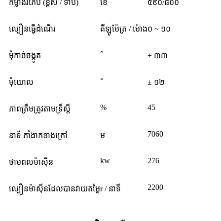
កម្លាំងរំភើប (ខ្ពស់ / ទាប)
ខេ
៥៩០/៨០០
ល្បឿនធ្វើដំណើរ
គីឡូម៉ែត្រ / ម៉ោង
០ ~ ១០
°
មុំកាច់ចង្កូត
± ៣៣
°
មុំយោល
± ១២
%
45
ភាពត្រឹមត្រូវតាមទ្រឹស្តី
7060
នាទី កាំងាកខាងក្រៅ
ម
kw
276
ថាមពលម៉ាស៊ីន
2200
ល្បឿនម៉ាស៊ីនដែលបានវាយតម្លៃ
r / នាទី