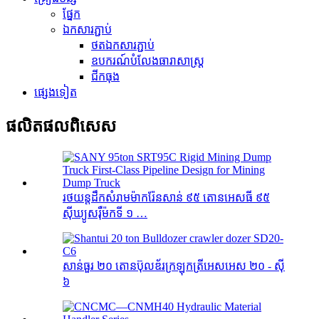
ផ្នែក
ឯកសារភ្ជាប់
ថតឯកសារភ្ជាប់
ឧបករណ៍បំលែងធារាសាស្ត្រ
ជីកធុង
ផ្សេងទៀត
ផលិតផល​ពិសេស
រថយន្តដឹកសំរាមម៉ាករ៉ែនសាន់ ៩៥ តោនអេសធី ៩៥
ស៊ីឃ្យូសរ៉ឺម៉កទី ១ …
សាន់ធួរ ២០ តោនប៊ុលឌ័រក្រឡុកត្រីអេសអេស ២០ - ស៊ី
៦