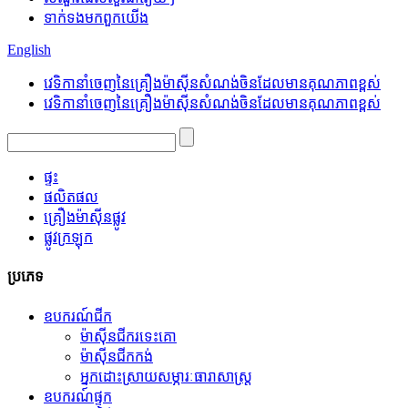
ទាក់ទង​មក​ពួក​យើង
English
វេទិកានាំចេញនៃគ្រឿងម៉ាស៊ីនសំណង់ចិនដែលមានគុណភាពខ្ពស់
វេទិកានាំចេញនៃគ្រឿងម៉ាស៊ីនសំណង់ចិនដែលមានគុណភាពខ្ពស់
ផ្ទះ
ផលិតផល
គ្រឿងម៉ាស៊ីនផ្លូវ
ផ្លូវក្រឡុក
ប្រភេទ
ឧបករណ៍ជីក
ម៉ាស៊ីនជីករទេះគោ
ម៉ាស៊ីនជីកកង់
អ្នកដោះស្រាយសម្ភារៈធារាសាស្ត្រ
ឧបករណ៍ផ្ទុក