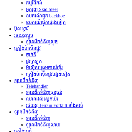
កម្មវិធី​កង់
អ្នករុញ Skid Steer
ឧបករណ៍ផ្ទុក backhoe
ឧបករណ៍ផ្ទុកផ្សេងទៀត
ប៊ុលហ្គារី
រថយន្តស្ទូច
ឡានដឹកទំនិញស្ទូច
គ្រឿងម៉ាស៊ីនផ្លូវ
ថ្នាក់ទី
ផ្លូវក្រឡុក
ម៉ាស៊ីនបង្រួមចានរំញ័រ
គ្រឿងម៉ាស៊ីនផ្លូវផ្សេងទៀត
ឡានដឹកទំនិញ
Telehandler
ឡានដឹកទំនិញធុនធ្ងន់
ឈានដល់ស្តេកឃ័រ
រថយន្ត Terrain Forklift ទាំងអស់
ឡានដឹកទំនិញ
ឡានដឹកទំនិញ
ឡានដឹកទំនិញលាយ
គ្រឿងបន្សំ