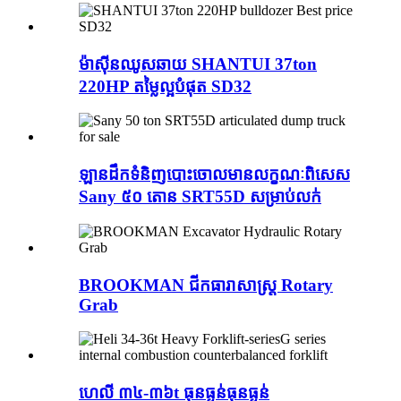
ម៉ាស៊ីនឈូសឆាយ SHANTUI 37ton
220HP តម្លៃល្អបំផុត SD32
ឡានដឹកទំនិញបោះចោលមានលក្ខណៈពិសេស
Sany ៥០ តោន SRT55D សម្រាប់លក់
BROOKMAN ជីកធារាសាស្ត្រ Rotary
Grab
ហេលី ៣៤-៣៦t ធុនធ្ងន់ធុនធ្ងន់