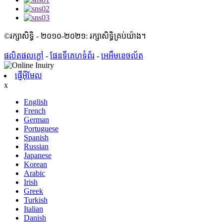
©រក្សាសិទ្ធិ - ២០១០-២០២១: រក្សាសិទ្ធិគ្រប់យ៉ាង។
ផលិតផលក្តៅ
-
ផែនទីគេហទំព័រ
-
អេអឹមខេចល័ត
ផ្ញើអ៊ីមែល
x
English
French
German
Portuguese
Spanish
Russian
Japanese
Korean
Arabic
Irish
Greek
Turkish
Italian
Danish