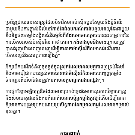
ប្រព័ន្ធដ្រាយធារាសាស្ត្រដែលបិទជិតមានម៉ាស៊ីនបូមតែមួយនិងម៉ូទ័រពីរ
ជាមួយនឹងការផ្លាស់ទីលំនៅកាន់តែធំឧបករណ៍កាត់បន្ថយអាយុវែងជាមួយ
នឹងទិន្នផលកម្លាំងបង្វិលធំនិងម៉ូទ័រពីរដែលអាចសម្រេចបាននូវតម្រូវការនៃ
ការបើកបររបស់ម៉ាស៊ីនវិល ៣៩ តោន។ កង់ខាងមុខនិងខាងក្រោយត្រូវ
បានជំរុញយ៉ាងពេញលេញដើម្បីធានាថាម៉ាស៊ីនរំកិលមានដំណើរការ
បើកបរល្អនិងសមត្ថភាពឡើងភ្នំ។
អ័ក្សបើកបរដឹកទំនិញធុនធ្ងន់ក្នុងស្រុកដែលមានសមត្ថភាពទ្រទ្រង់រឹងមាំ
និងអាចជឿជាក់បានខ្ពស់អាចធានាថាម៉ាស៊ីនរំកិលអាចបញ្ចេញកម្លាំង
ទំនាញអតិបរិមាដែលត្រូវការតាមលក្ខខណ្ឌការងារផ្សេងៗ។
ការផ្ទុកខ្សែអេឡិចត្រូនិចដែលមានប្រេកង់ទ្វេដងមានស្ថេរភាពវិទ្យាសាស្ត្រ
និងសមហេតុផលនិងការកំណត់រចនាសម្ព័ន្ធកម្លាំងគួរឱ្យរំភើបដើម្បីធានា
ឱ្យមានការបង្រួមប្រកបដោយប្រសិទ្ធភាពនៃកម្រាលឥដ្ឋដែលមានកម្រាស់
ខុសគ្នា។
ការបញ្ជាក់