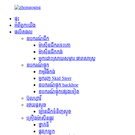
ផ្ទះ
អំពី​ពួក​យើង
ផលិតផល
ឧបករណ៍ជីក
ម៉ាស៊ីនជីករទេះគោ
ម៉ាស៊ីនជីកកង់
អ្នកដោះស្រាយសម្ភារៈធារាសាស្ត្រ
ឧបករណ៍ផ្ទុក
កម្មវិធី​កង់
អ្នករុញ Skid Steer
ឧបករណ៍ផ្ទុក backhoe
ឧបករណ៍ផ្ទុកផ្សេងទៀត
ប៊ុលហ្គារី
រថយន្តស្ទូច
ឡានដឹកទំនិញស្ទូច
គ្រឿងម៉ាស៊ីនផ្លូវ
ថ្នាក់ទី
ផ្លូវក្រឡុក