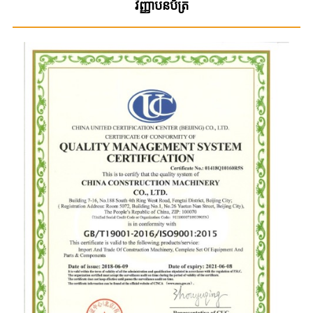
វិញ្ញាបនប័ត្រ