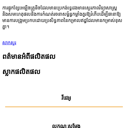
ការផ្ទុកខ្សែអេឡិចត្រូនិចដែលមានប្រេកង់ទ្វេដងមានស្ថេរភាពវិទ្យាសាស្ត្រ
និងសមហេតុផលនិងការកំណត់រចនាសម្ព័ន្ធកម្លាំងគួរឱ្យរំភើបដើម្បីធានាឱ្យ
មានការបង្រួមប្រកបដោយប្រសិទ្ធភាពនៃកម្រាលឥដ្ឋដែលមានកម្រាស់ខុស
គ្នា។
សាកសួរ
ពត៌មានអំពីផលិតផល
ស្លាកផលិតផល
វីដេអូ
លក្ខណៈសម្តែង