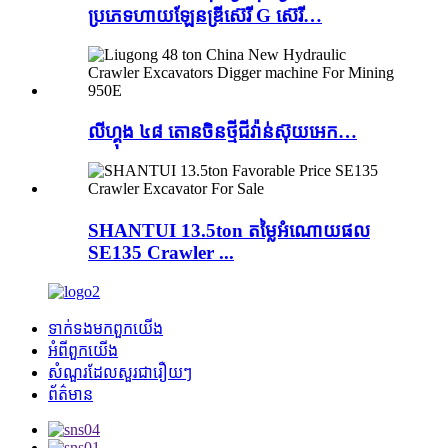
ប្រភេទហាយឡែនឌ្រីស៊េរី G ស៊េរី…
លីហ្គុង ៤៨ តោនចិនថ្មីជីវ៉ាន់ស៊ុយអេក…
SHANTUI 13.5ton តម្លៃអំណោយផល
SE135 Crawler ...
ទាក់ទង​មក​ពួក​យើង
អំពី​ពួក​យើង
សំណួរដែលសួរជារឿយៗ
ព័ត៌មាន