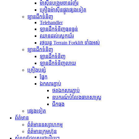
ម៉ាស៊ីនបង្រួមចានរំញ័រ
គ្រឿងម៉ាស៊ីនផ្លូវផ្សេងទៀត
ឡានដឹកទំនិញ
Telehandler
ឡានដឹកទំនិញធុនធ្ងន់
ឈានដល់ស្តេកឃ័រ
រថយន្ត Terrain Forklift ទាំងអស់
ឡានដឹកទំនិញ
ឡានដឹកទំនិញ
ឡានដឹកទំនិញលាយ
គ្រឿងបន្សំ
ផ្នែក
ឯកសារភ្ជាប់
ថតឯកសារភ្ជាប់
ឧបករណ៍បំលែងធារាសាស្ត្រ
ជីកធុង
ផ្សេងទៀត
ព័ត៌មាន
ព័ត៌មានឧស្សាហកម្ម
ព័ត៌មានក្រុមហ៊ុន
សំណួរដែលសួរជារឿយៗ