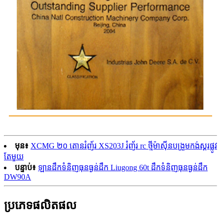
មុន៖
XCMG ២០ តោនរំញ័រ XS203J រំញ័រ rc ថ្មីម៉ាស៊ីនបង្រួមកង់ស្គរផ្លូវ
តែមួយ
បន្ទាប់៖
ឡានដឹកទំនិញធុនធ្ងន់ដឹក Liugong 60t ដឹកទំនិញធុនធ្ងន់ដឹក
DW90A
ប្រភេទផលិតផល