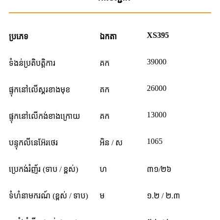
XS395
ប្រភេទ
ឯកតា
39000
ទំងន់ប្រតិបត្តិការ
គក
26000
ផ្ទុកនៅលើស្គរខាងមុខ
គក
13000
ផ្ទុកនៅលើកង់ខាងក្រោយ
គក
1065
បន្ទុកលីនេអ៊ែរថេរ
អិន / ស
ប្រេកង់រំញ័រ (ទាប / ខ្ពស់)
ហ
៣១/២៦
ទំហំនាមករណ៍ (ខ្ពស់ / ទាប)
ម
១.២ / ២.៣