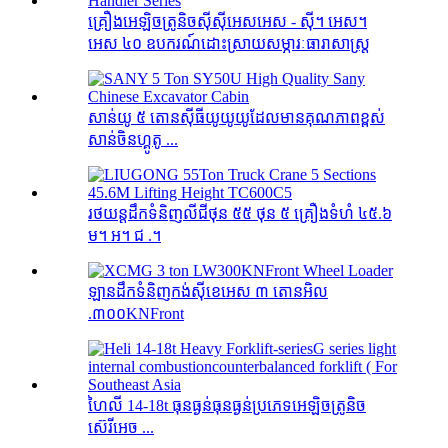
គ្រឿងអេឡិចត្រូនិចស៊ីស៊ីអេសអេស - ស៊ី។ អេស។
អេស ៤០ ឧបករណ៍ដោះស្រាយសម្ភារៈធារាសាស្ត្រ
សាន់យូ ៥ តោនស៊ីធីយូយូយូដែលមានគុណភាពខ្ពស់
សាន់ចិនហ្គូតូ ...
រថយន្ដដឹកទំនិញលីជីថុន ៥៥ ថុន ៥ គ្រឿងទំហំ ៤៥.៦
ម។ អ។ ជ .។
ឡានដឹកទំនិញកង់ស៊ីខេអេស ៣ តោនអិល
.៣០០KNFront
ហៃលី 14-18t ធុនធ្ងន់ធុនធ្ងន់ប្រភេទអេឡិចត្រូនិច
ស៊េរីអេច ...